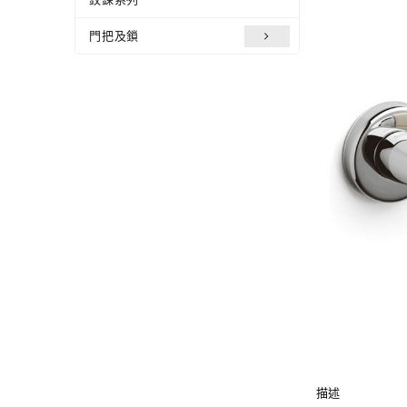
門把及鎖
描述