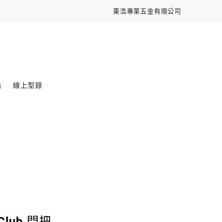
東浩專業五金有限公司
點
線上型錄
 Club 門把