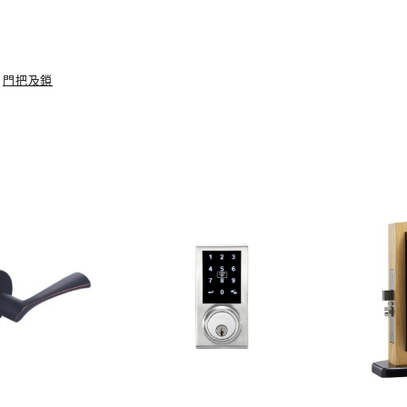
,
門把及鎖