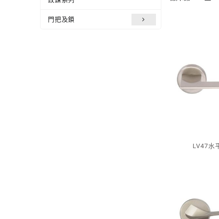
門把及鎖
LV47