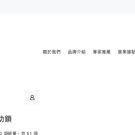
關於我們
品牌介紹
專家推薦
營業據
助鎖
60 項結果，共 61 項