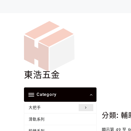
Skip
to
content
東浩五金
Category
大把手
分類:
輔
滑軌系列
顯示第 49 至 
鉸鍊系列